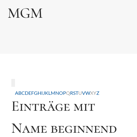
MGM
Toggle navigation
A
B
C
D
E
F
G
H
I
J
K
L
M
N
O
P
Q
R
S
T
U
V
W
X
Y
Z
Einträge mit
Name beginnend