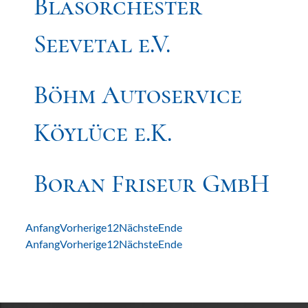
Blasorchester
Seevetal e.V.
Böhm Autoservice
Köylüce e.K.
Boran Friseur GmbH
Anfang
Vorherige
1
2
Nächste
Ende
Anfang
Vorherige
1
2
Nächste
Ende