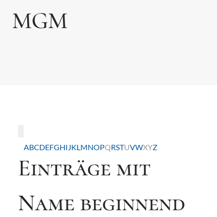
MGM
Toggle navigation
A
B
C
D
E
F
G
H
I
J
K
L
M
N
O
P
Q
R
S
T
U
V
W
X
Y
Z
Einträge mit
Name beginnend