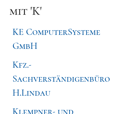
mit 'K'
KE ComputerSysteme
GmbH
Kfz.-
Sachverständigenbüro
H.Lindau
Klempner- und