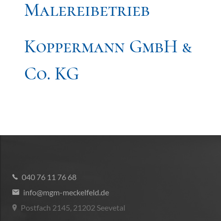
Malereibetrieb
Koppermann GmbH &
Co. KG
040 76 11 76 68
info@mgm-meckelfeld.de
Postfach 2145, 21202 Seevetal